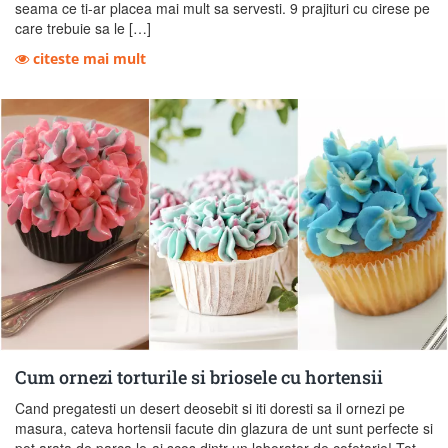
seama ce ti-ar placea mai mult sa servesti. 9 prajituri cu cirese pe
care trebuie sa le […]
citeste mai mult
Cum ornezi torturile si briosele cu hortensii
Cand pregatesti un desert deosebit si iti doresti sa il ornezi pe
masura, cateva hortensii facute din glazura de unt sunt perfecte si
pot arata de parca le-ai scos dintr-un laborator de cofetarie! Tot