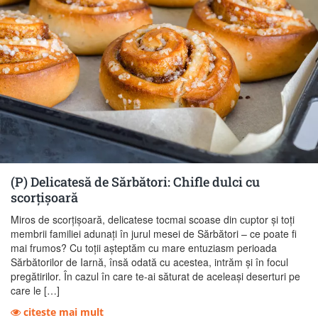
(P) Delicatesă de Sărbători: Chifle dulci cu
scorțișoară
Miros de scorțișoară, delicatese tocmai scoase din cuptor și toți
membrii familiei adunați în jurul mesei de Sărbători – ce poate fi
mai frumos? Cu toții așteptăm cu mare entuziasm perioada
Sărbătorilor de Iarnă, însă odată cu acestea, intrăm și în focul
pregătirilor. În cazul în care te-ai săturat de aceleași deserturi pe
care le […]
citeste mai mult