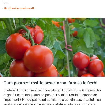
[…]
citeste mai mult
Cum pastrezi rosiile peste iarna, fara sa le fierbi
In afara de bulion sau traditionalul suc de rosii pregatit in casa, te-
ai gandit ca ai mai putea sa pastrezi si altfel rosiile gustoase din
timpul verii? Nu de putine ori se intampla ca, din cauza faptului ca
sunt atat de gustoase, iar vara e atat de scurta, sa cumparam