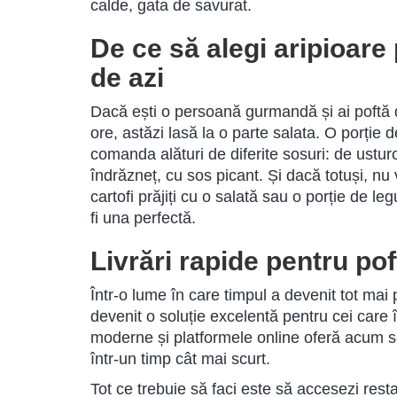
calde, gata de savurat.
De ce să alegi aripioare
de azi
Dacă ești o persoană gurmandă și ai poftă d
ore, astăzi lasă la o parte salata. O porție d
comanda alături de diferite sosuri: de ustur
îndrăzneț, cu sos picant. Și dacă totuși, nu 
cartofi prăjiți cu o salată sau o porție de l
fi una perfectă.
Livrări rapide pentru po
Într-o lume în care timpul a devenit tot mai 
devenit o soluție excelentă pentru cei care
moderne și platformele online oferă acum se
într-un timp cât mai scurt.
Tot ce trebuie să faci este să accesezi restau