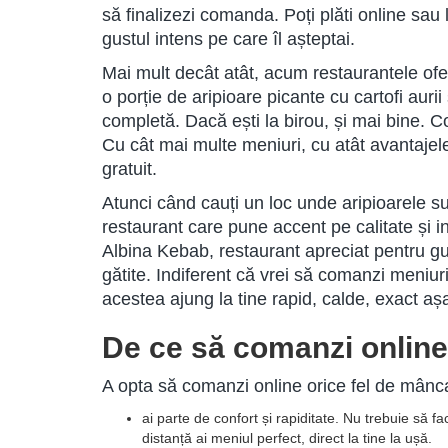
să finalizezi comanda. Poți plăti online sau l
gustul intens pe care îl așteptai.
Mai mult decât atât, acum restaurantele of
o porție de aripioare picante cu cartofi auri
completă. Dacă ești la birou, și mai bine. Co
Cu cât mai multe meniuri, cu atât avantajel
gratuit.
Atunci când cauți un loc unde aripioarele su
restaurant care pune accent pe calitate și
Albina Kebab, restaurant apreciat pentru gus
gătite. Indiferent că vrei să comanzi meniur
acestea ajung la tine rapid, calde, exact aș
De ce să comanzi onlin
A opta să comanzi online orice fel de mânc
ai parte de confort și rapiditate. Nu trebuie să faci
distanță ai meniul perfect, direct la tine la ușă.