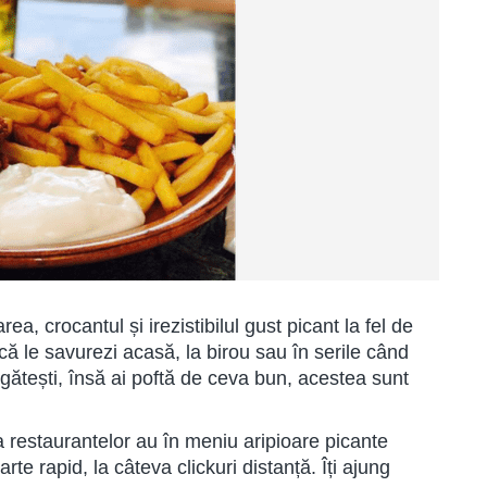
, crocantul și irezistibilul gust picant la fel de
 că le savurezi acasă, la birou sau în serile când
gătești, însă ai poftă de ceva bun, acestea sunt
a restaurantelor au în meniu aripioare picante
e rapid, la câteva clickuri distanță. Îți ajung