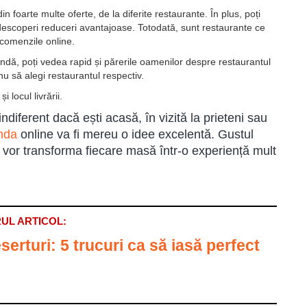
in foarte multe oferte, de la diferite restaurante. În plus, poți
ți descoperi reduceri avantajoase. Totodată, sunt restaurante ce
 comenzile online.
mandă, poți vedea rapid și părerile oamenilor despre restaurantul
 nu să alegi restaurantul respectiv.
 locul livrării.
ndiferent dacă ești acasă, în vizită la prieteni sau
nda
online va fi mereu o idee excelentă. Gustul
ă vor transforma fiecare masă într-o experiență mult
UL ARTICOL:
serturi: 5 trucuri ca să iasă perfect