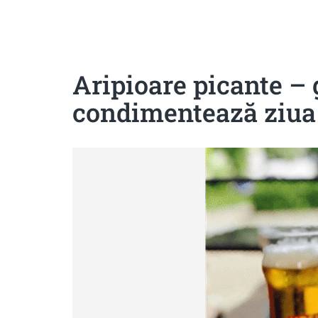
Sanatoase
Dietetice
Cu putine calorii
Crude/raw
Fara gluten
Aripioare picante – g
condimentează ziua