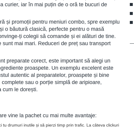
a curier, iar în mai puțin de o oră te bucuri de
eră și promoții pentru meniuri combo, spre exemplu
i și o băutură clasică, perfecte pentru o masă
nvinge-ți colegii să comande și ei alături de tine.
e sunt mai mari. Reduceri de preț sau transport
nt preparate corect, este important să alegi un
 ingrediente proaspete. Un exemplu excelent este
tul autentic al preparatelor, proaspete și bine
i complete sau o porție simplă de aripioare,
a cum le dorești.
e
are vine la pachet cu mai multe avantaje:
 tu drumuri inutile și să pierzi timp prin trafic. La câteva clickuri