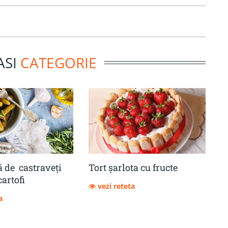
ASI
CATEGORIE
 de castraveţi
Tort șarlota cu fructe
cartofi
vezi reteta
a