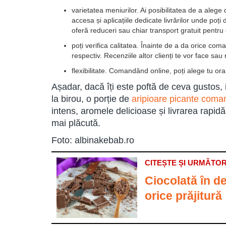
varietatea meniurilor. Ai posibilitatea de a alege d
accesa și aplicațiile dedicate livrărilor unde po
oferă reduceri sau chiar transport gratuit pentru
poți verifica calitatea. Înainte de a da orice co
respectiv. Recenziile altor clienți te vor face sau
flexibilitate. Comandând online, poți alege tu ora și
Așadar, dacă îți este poftă de ceva gustos, i
la birou, o porție de
aripioare picante coma
intens, aromele delicioase și livrarea rapid
mai plăcută.
Foto: albinakebab.ro
CITEȘTE ȘI URMĂTOR
Ciocolată în de
orice prăjitură