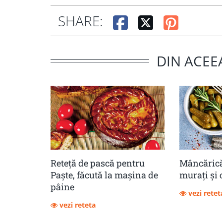
SHARE:
DIN ACEE
Reteță de pască pentru
Mâncărică
Paște, făcută la mașina de
muraţi şi 
pâine
vezi retet
vezi reteta