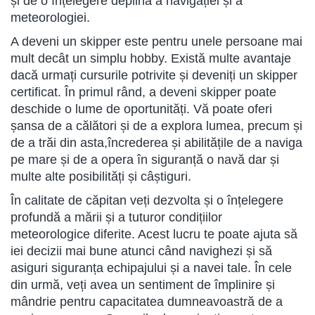
și de o înțelegere deplină a navigației și a
meteorologiei.
A deveni un skipper este pentru unele persoane mai
mult decât un simplu hobby. Există multe avantaje
dacă urmați cursurile potrivite și deveniți un skipper
certificat. În primul rând, a deveni skipper poate
deschide o lume de oportunități. Vă poate oferi
șansa de a călători și de a explora lumea, precum și
de a trăi din asta,încrederea și abilitățile de a naviga
pe mare și de a opera în siguranță o navă dar și
multe alte posibilități și câștiguri.
În calitate de căpitan veți dezvolta și o înțelegere
profundă a mării și a tuturor condițiilor
meteorologice diferite. Acest lucru te poate ajuta să
iei decizii mai bune atunci când navighezi și să
asiguri siguranța echipajului și a navei tale. În cele
din urmă, veți avea un sentiment de împlinire și
mândrie pentru capacitatea dumneavoastră de a