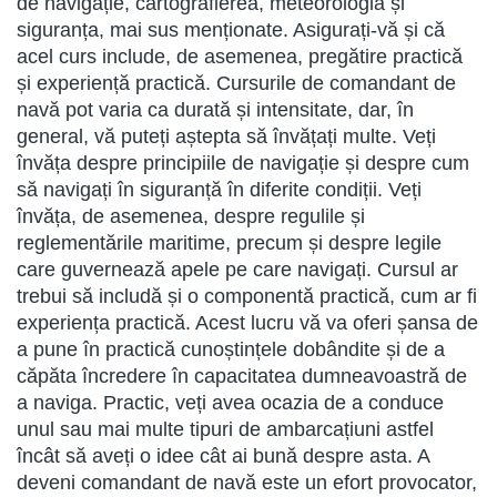
de navigație, cartografierea, meteorologia și
siguranța, mai sus menționate. Asigurați-vă și că
acel curs include, de asemenea, pregătire practică
și experiență practică. Cursurile de comandant de
navă pot varia ca durată și intensitate, dar, în
general, vă puteți aștepta să învățați multe. Veți
învăța despre principiile de navigație și despre cum
să navigați în siguranță în diferite condiții. Veți
învăța, de asemenea, despre regulile și
reglementările maritime, precum și despre legile
care guvernează apele pe care navigați. Cursul ar
trebui să includă și o componentă practică, cum ar fi
experiența practică. Acest lucru vă va oferi șansa de
a pune în practică cunoștințele dobândite și de a
căpăta încredere în capacitatea dumneavoastră de
a naviga. Practic, veți avea ocazia de a conduce
unul sau mai multe tipuri de ambarcațiuni astfel
încât să aveți o idee cât ai bună despre asta. A
deveni comandant de navă este un efort provocator,