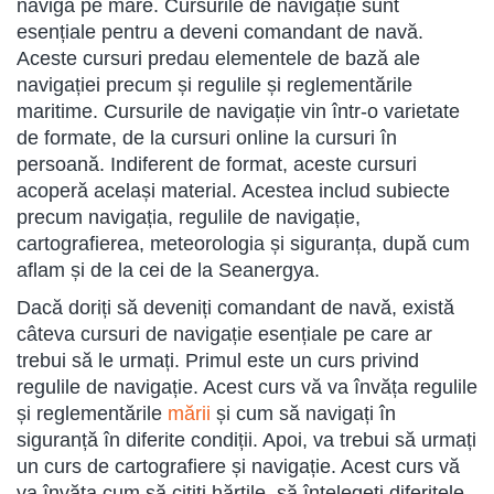
naviga pe mare. Cursurile de navigație sunt
esențiale pentru a deveni comandant de navă.
Aceste cursuri predau elementele de bază ale
navigației precum și regulile și reglementările
maritime. Cursurile de navigație vin într-o varietate
de formate, de la cursuri online la cursuri în
persoană. Indiferent de format, aceste cursuri
acoperă același material. Acestea includ subiecte
precum navigația, regulile de navigație,
cartografierea, meteorologia și siguranța, după cum
aflam și de la cei de la Seanergya.
Dacă doriți să deveniți comandant de navă, există
câteva cursuri de navigație esențiale pe care ar
trebui să le urmați. Primul este un curs privind
regulile de navigație. Acest curs vă va învăța regulile
și reglementările
mării
și cum să navigați în
siguranță în diferite condiții. Apoi, va trebui să urmați
un curs de cartografiere și navigație. Acest curs vă
va învăța cum să citiți hărțile, să înțelegeți diferitele