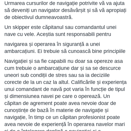
Urmarea cursurilor de navigație potrivite vă va ajuta
să deveniți un navigator desăvârșit și să vă apropiați
de obiectivul dumneavoastră.
Un skipper este căpitanul sau comandantul unei
nave cu vele. Aceștia sunt responsabili pentru
navigarea și operarea în siguranță a unei
ambarcațiuni. Ei trebuie să cunoască bine principiile
Navigației și sa fie capabili nu doar sa opereze asa
cum trebuie o ambarcațiune dar și sa se descurce
uneori sub condiții de stres sau sa ia deciziile
corecte de la un caz la altul. Calificările și experiența
unui comandant de navă pot varia în funcție de tipul
și dimensiunea navei pe care o operează. Un
căpitan de agrement poate avea nevoie doar de
cunoștințe de bază în materie de navigație și
navigație, în timp ce un căpitan profesionist poate
avea nevoie de experiență în operarea navelor mari