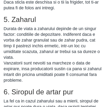
Daca sticla este deschisa si o tii la frigider, tot ti-ar
putea fi de folos ani intregi.
5. Zaharul
Durata de viata a zaharului depinde de un singur
factor: conditiile de depozitare. Indiferent daca e
vorba de zahar granulat sau de zahar pudra, cat
timp il pastrezi inchis ermetic, intr-un loc cu
umiditate scazuta, zaharul ar trebui sa sa dureze o
viata.
Vanzatorii sunt nevoiti sa marcheze o data de
expirare, insa producatorii sustin ca pana si zaharul
intarit din pricina umiditatii poate fi consumat fara
probleme.
6. Siropul de artar pur
La fel ca in cazul zaharului sau a mierii, siropul de
artar pur poate dura o viata, daca rezisti tentatiei.