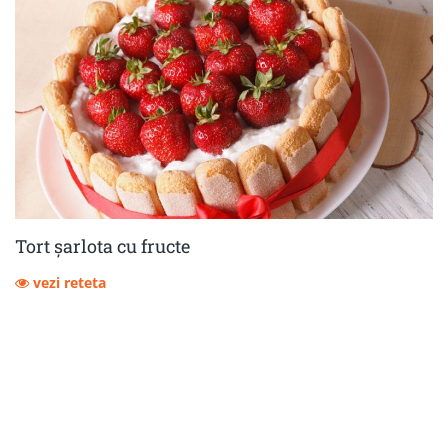
Tort șarlota cu fructe
vezi reteta