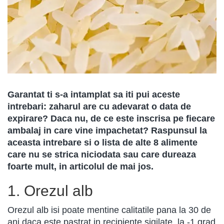
Garantat ti s-a intamplat sa iti pui aceste
intrebari: zaharul are cu adevarat o data de
expirare? Daca nu, de ce este inscrisa pe fiecare
ambalaj in care vine impachetat? Raspunsul la
aceasta intrebare si o lista de alte 8 alimente
care nu se strica niciodata sau care dureaza
foarte mult, in articolul de mai jos.
1. Orezul alb
Orezul alb isi poate mentine calitatile pana la 30 de
ani daca este pastrat in recipiente sigilate, la -1 grad