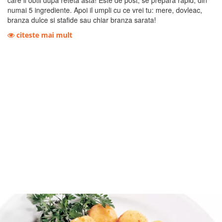
care il obtii dupa reteta asta! Este de post, se prepara rapid, din
numai 5 ingrediente. Apoi il umpli cu ce vrei tu: mere, dovleac,
branza dulce si stafide sau chiar branza sarata!
citeste mai mult