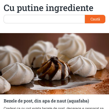
Cu putine ingrediente
Caută
Bezele de post, din apa de naut (aquafaba)
Credeai ca nu pot exista bezele de post, deoarece e neaparat sa