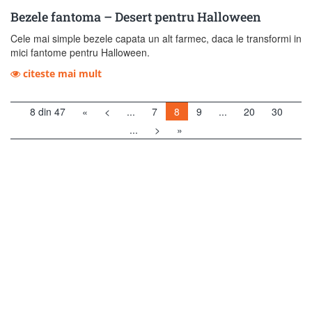
Bezele fantoma – Desert pentru Halloween
Cele mai simple bezele capata un alt farmec, daca le transformi in
mici fantome pentru Halloween.
citeste mai mult
8 din 47
«
<
...
7
8
9
...
20
30
...
>
»