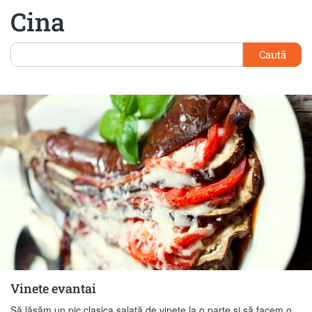
Cina
Caută
Vinete evantai
Să lăsăm un pic clasica salată de vinete la o parte și să facem o