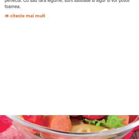
perfecta. Cu sau fara legume, sunt satioase si sigur iti vor potoli
foamea.
citeste mai mult