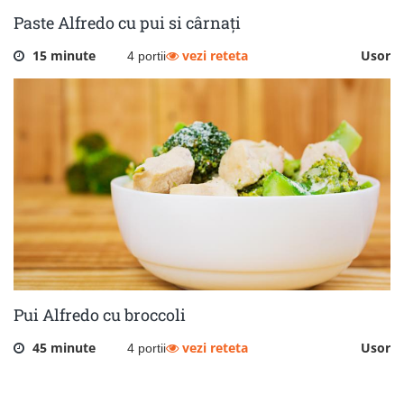
Paste Alfredo cu pui si cârnați
15 minute
vezi reteta
Usor
4 portii
Pui Alfredo cu broccoli
45 minute
vezi reteta
Usor
4 portii