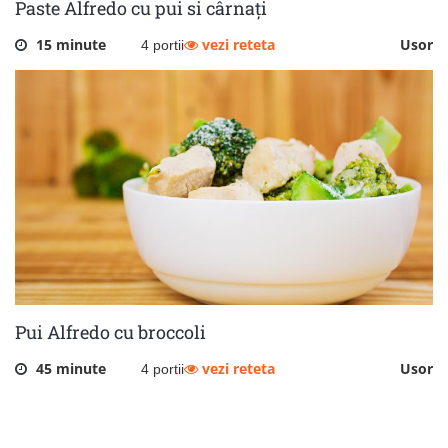
Paste Alfredo cu pui si cârnați
15 minute
vezi reteta
Usor
4 portii
Pui Alfredo cu broccoli
45 minute
vezi reteta
Usor
4 portii