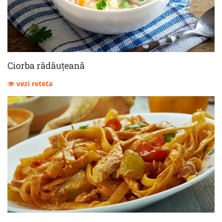
Ciorba rădăuțeană
vezi reteta