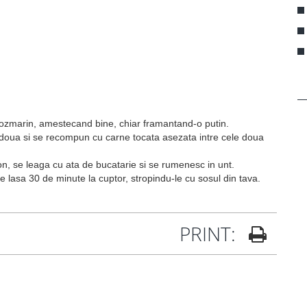
rozmarin, amestecand bine, chiar framantand-o putin.
in doua si se recompun cu carne tocata asezata intre cele doua
on, se leaga cu ata de bucatarie si se rumenesc in unt.
 se lasa 30 de minute la cuptor, stropindu-le cu sosul din tava.
PRINT: