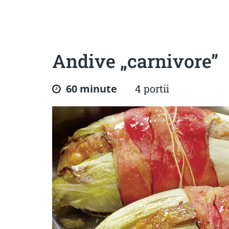
Sanatoase
Dietetice
Cu putine calorii
Crude/raw
Fara gluten
Andive „carnivore”
60 minute
4 portii