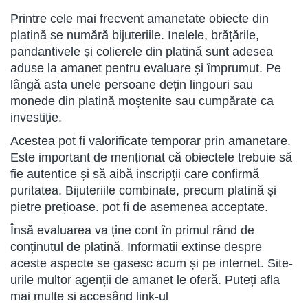
Printre cele mai frecvent amanetate obiecte din
platină se numără bijuteriile. Inelele, brățările,
pandantivele și colierele din platină sunt adesea
aduse la amanet pentru evaluare și împrumut. Pe
lângă asta unele persoane dețin lingouri sau
monede din platină moștenite sau cumpărate ca
investiție.
Acestea pot fi valorificate temporar prin amanetare.
Este important de menționat că obiectele trebuie să
fie autentice și să aibă inscripții care confirmă
puritatea. Bijuteriile combinate, precum platină și
pietre prețioase. pot fi de asemenea acceptate.
Însă evaluarea va ține cont în primul rând de
conținutul de platină. Informatii extinse despre
aceste aspecte se gasesc acum și pe internet. Site-
urile multor agenții de amanet le oferă. Puteți afla
mai multe si accesând link-ul