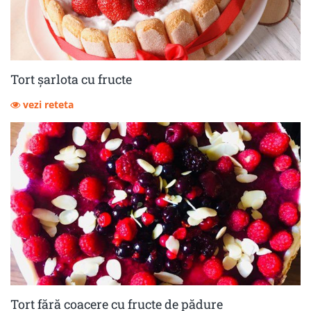
Tort șarlota cu fructe
vezi reteta
Tort fără coacere cu fructe de pădure