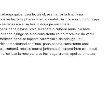
adauga galbenusurile, uleiul, esenta, iar la final faina
cu hartie de copt si se toarna aluatul. Se coace in cuptorul deja
a se raceasca si se taie in doua pe orizontala.
arul pana devine lichid si capata o culoare aurie. Se bate
har pana ajunge sa aiba consistenta ca de frisca. Se da vasul
amesteca pana se topeste caramelul si se adauga untul.
zitia, amestecand continuu, pana capata consistenta unei
re camerei, apoi se toarna jumatate din crema intre cele doua
caramel se lasa la rece pana se incheaga crema, apoi se orneaza