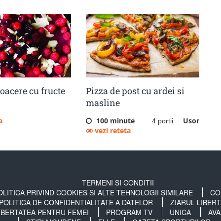
coacere cu fructe
Pizza de post cu ardei si
masline
a
100 minute
Usor
4 portii
vezi reteta
TERMENI SI CONDITII
OLITICA PRIVIND COOKIES SI ALTE TEHNOLOGII SIMILARE
CO
POLITICA DE CONFIDENTIALITATE A DATELOR
ZIARUL LIBER
IBERTATEA PENTRU FEMEI
PROGRAM TV
UNICA
AVA