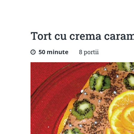
Sanatoase
Dietetice
Cu putine calorii
Crude/raw
Fara gluten
Tort cu crema carame
50 minute
8 portii