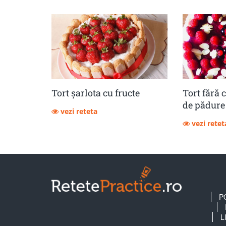
Tort șarlota cu fructe
Tort fără 
de pădure
vezi reteta
vezi retet
P
L