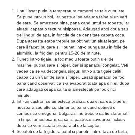
Untul lasat putin la temperatura camerei se taie cubulete.
Se pune intr-un bol, iar peste el se adauga faina si un varf
de sare. Se amesteca bine, pana cand untul se topeste, iar
aluatul capata o textura nisipoasa. Adaugati apoi doua sau
trei linguri de apa, in functie de ce densitate capata coca.
Dupa aceasta etapa trebuie sa obtineti un aluat legat, pe
care il faceti bulgare si il puneti intr-o punga sau in folie de
aluminiu, la frigider, pentru 15-20 de minute.
Puneti intr-o tigaie, la foc mediu foarte putin ulei de
masline, putina sare si piper, dar si spanacul congelat. Veti
vedea ca se va decongela singur. Intr-o alta tigaie caliti
ceapa cu un varf de sare si piper. Lasati spanacul pe foc
pana cand observati ca s-a evaporat toata apa din el, dupa
care adaugati ceapa calita si amestecati pe foc cinci
minute.
Intr-un castron se amesteca branza, ouale, sarea, piperul,
nucsoara sau alte condimente, pana cand obtineti o
compozitie omogena. Bulgarasii nu trebuie sa fie sfaramati
in timpul amestecarii, ca sa isi pastreze savoarea inclusiv
dupa ce vom scoate preparatul de la cuptor.
Scoateti de la frigider aluatul si puneti-l intr-o tava de tarta,