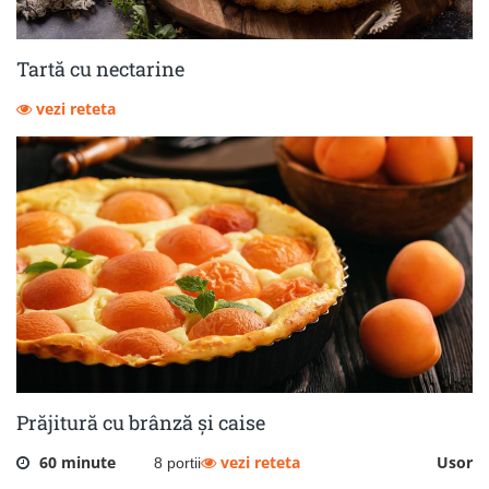
Tartă cu nectarine
vezi reteta
Prăjitură cu brânză și caise
60 minute
vezi reteta
Usor
8 portii