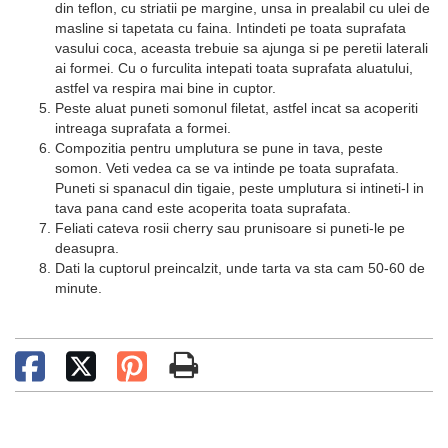
din teflon, cu striatii pe margine, unsa in prealabil cu ulei de
masline si tapetata cu faina. Intindeti pe toata suprafata
vasului coca, aceasta trebuie sa ajunga si pe peretii laterali
ai formei. Cu o furculita intepati toata suprafata aluatului,
astfel va respira mai bine in cuptor.
Peste aluat puneti somonul filetat, astfel incat sa acoperiti
intreaga suprafata a formei.
Compozitia pentru umplutura se pune in tava, peste
somon. Veti vedea ca se va intinde pe toata suprafata.
Puneti si spanacul din tigaie, peste umplutura si intineti-l in
tava pana cand este acoperita toata suprafata.
Feliati cateva rosii cherry sau prunisoare si puneti-le pe
deasupra.
Dati la cuptorul preincalzit, unde tarta va sta cam 50-60 de
minute.