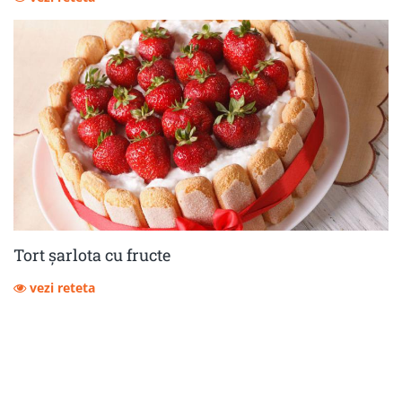
Tort șarlota cu fructe
vezi reteta