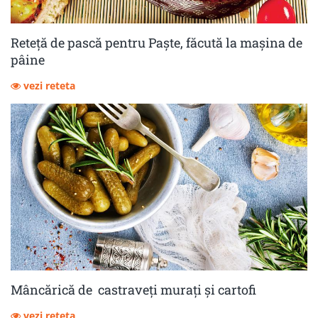
Reteță de pască pentru Paște, făcută la mașina de
pâine
vezi reteta
Mâncărică de castraveţi muraţi şi cartofi
vezi reteta