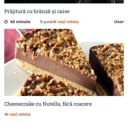
Prăjitură cu brânză și caise
60 minute
vezi reteta
Usor
8 portii
Cheeseccake cu Nutella, fără coacere
vezi reteta