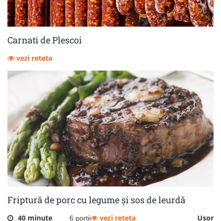
Carnati de Plescoi
vezi reteta
Friptură de porc cu legume și sos de leurdă
40 minute
vezi reteta
Usor
6 portii