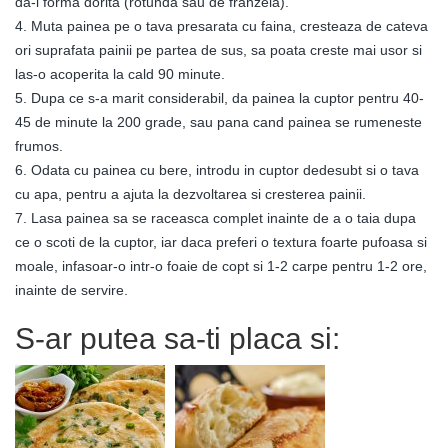
da-i forma dorita (rotunda sau de franzela).
4. Muta painea pe o tava presarata cu faina, cresteaza de cateva
ori suprafata painii pe partea de sus, sa poata creste mai usor si
las-o acoperita la cald 90 minute.
5. Dupa ce s-a marit considerabil, da painea la cuptor pentru 40-
45 de minute la 200 grade, sau pana cand painea se rumeneste
frumos.
6. Odata cu painea cu bere, introdu in cuptor dedesubt si o tava
cu apa, pentru a ajuta la dezvoltarea si cresterea painii.
7. Lasa painea sa se raceasca complet inainte de a o taia dupa
ce o scoti de la cuptor, iar daca preferi o textura foarte pufoasa si
moale, infasoar-o intr-o foaie de copt si 1-2 carpe pentru 1-2 ore,
inainte de servire.
S-ar putea sa-ti placa si: