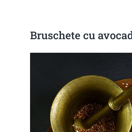
Sanatoase
Dietetice
Cu putine calorii
Crude/raw
Fara gluten
Bruschete cu avocad