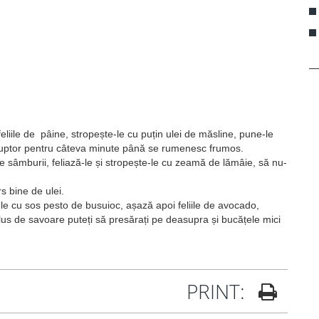
feliile de pâine, stropește-le cu puțin ulei de măsline, pune-le
a cuptor pentru câteva minute până se rumenesc frumos.
e sâmburii, feliază-le și stropește-le cu zeamă de lămâie, să nu-
s bine de ulei.
-le cu sos pesto de busuioc, așază apoi feliile de avocado,
plus de savoare puteți să presărați pe deasupra și bucățele mici
PRINT: