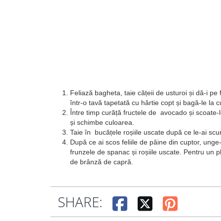
Feliază bagheta, taie cățeii de usturoi și dă-i pe 
într-o tavă tapetată cu hârtie copt și bagă-le l
Între timp curăță fructele de avocado și scoate-l
și schimbe culoarea.
Taie în bucățele roșiile uscate după ce le-ai scur
După ce ai scos feliile de pâine din cuptor, unge
frunzele de spanac și roșiile uscate. Pentru un 
de brânză de capră.
SHARE: