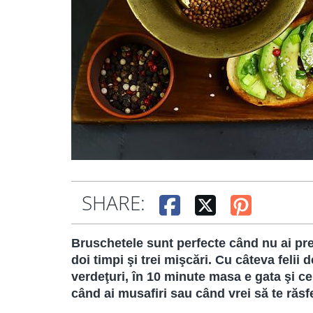
SHARE:
Bruschetele sunt perfecte când nu ai prea
doi timpi şi trei mişcări. Cu câteva felii 
verdeţuri, în 10 minute masa e gata şi ce
când ai musafiri sau când vrei să te răsfe