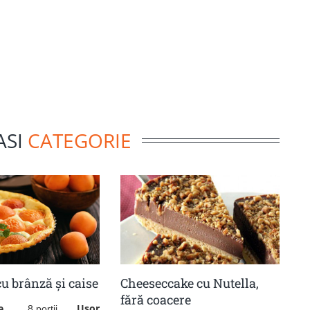
ASI
CATEGORIE
cu brânză și caise
Cheeseccake cu Nutella,
fără coacere
e
Usor
8 portii