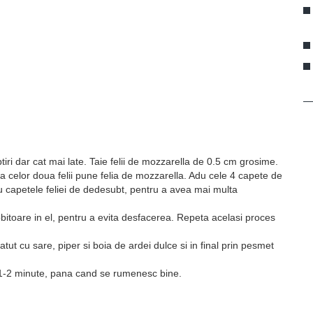
btiri dar cat mai late. Taie felii de mozzarella de 0.5 cm grosime.
ctia celor doua felii pune felia de mozzarella. Adu cele 4 capete de
u capetele feliei de dedesubt, pentru a avea mai multa
bitoare in el, pentru a evita desfacerea. Repeta acelasi proces
atut cu sare, piper si boia de ardei dulce si in final prin pesmet
 1-2 minute, pana cand se rumenesc bine.