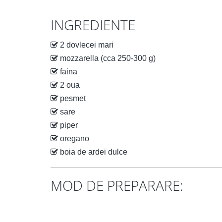
INGREDIENTE
2 dovlecei mari
mozzarella (cca 250-300 g)
faina
2 oua
pesmet
sare
piper
oregano
boia de ardei dulce
MOD DE PREPARARE: