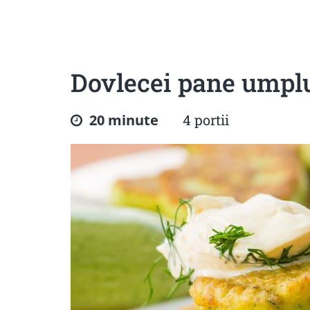
Sanatoase
Dietetice
Cu putine calorii
Crude/raw
Fara gluten
Dovlecei pane umplu
20 minute
4 portii