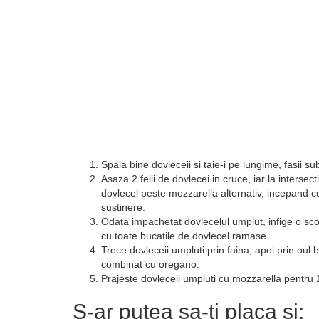
Spala bine dovleceii si taie-i pe lungime, fasii su
Asaza 2 felii de dovlecei in cruce, iar la interse
dovlecel peste mozzarella alternativ, incepand c
sustinere.
Odata impachetat dovlecelul umplut, infige o sco
cu toate bucatile de dovlecel ramase.
Trece dovleceii umpluti prin faina, apoi prin oul b
combinat cu oregano.
Prajeste dovleceii umpluti cu mozzarella pentru
S-ar putea sa-ti placa si: