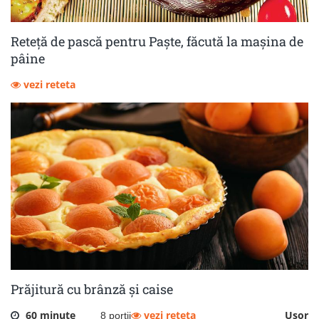
Reteță de pască pentru Paște, făcută la mașina de
pâine
vezi reteta
Prăjitură cu brânză și caise
60 minute
vezi reteta
Usor
8 portii