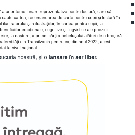
” a unor teme lunare reprezentative pentru lectură, care să
i să caute cartea; recomandarea de carte pentru copii şi lectură în
 ilustratorului şi a ilustraţiilor, în cartea pentru copii, la
neficiilor emoționale, cognitive şi lingvistice ale poeziei.
ire, la naștere, a primei cărți a bebelușului alături de o broșură
materntități din Transilvania pentru ca, din anul 2022, acest
at la nivel național.
bucuria noastră, şi o
lansare în aer liber.