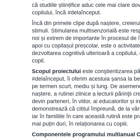
că studiile științifice aduc cele mai clare 
copilului, încă #delaînceput.
Încă din primele clipe după naștere, creieru
stimuli. Stimularea multisenzorială este re
noi și extrem de importante în procesul de î
apoi cu copilașul preșcolar, este o activita
dezvoltarea cognitivă ulterioară a copilului, 
copil.
Scopul proiectului
este conştientizarea păr
#delaînceput, îi oferim acestuia șansa la b
pe termen scurt, mediu și lung. De asemenea,
naștere, a rutinei zilnice a lecturii părinţii
devin parteneri, în viitor, ai educatorilor și i
demonstrează că cititul împreună, de la vârst
iar în familiile în care această rutină este p
mai puțin duri, în relaționarea cu copiii.
Componentele programului multianual C