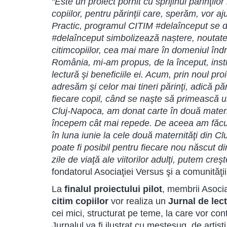
“Este un proiect pornit cu sprijinul părinţilo
copiilor, pentru părinţii care, sperăm, vor aj
Practic, programul CITIM #delaînceput se dor
#delaînceput simbolizează naștere, noutate,
citimcopiilor, cea mai mare în domeniul îndru
România, mi-am propus, de la început, instrui
lectură şi beneficiile ei. Acum, prin noul pr
adresăm şi celor mai tineri părinţi, adică pă
fiecare copil, când se naşte să primească
Cluj-Napoca, am donat carte în două maternit
începem cât mai repede. De aceea am făcut 
în luna iunie la cele două maternităţi din C
poate fi posibil pentru fiecare nou născut d
zile de viaţă ale viitorilor adulţi, putem cr
fondatorul Asociaţiei Versus şi a comunităţi
La
finalul proiectului pilot
, membrii Asocia
citim copiilor
vor realiza un
Jurnal de lect
cei mici, structurat pe teme, la care vor cont
Jurnalul va fi ilustrat cu meșteșug, de artișt