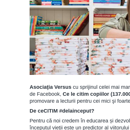
Asociaţia Versus
cu sprijinul celei mai ma
de Facebook,
Ce le citim copiilor (137.0
promovare a lecturii pentru cei mici şi foart
De ceCITIM #delainceput?
Pentru că noi credem în educarea și dezvolt
începutul vieții este un predictor al viitorul