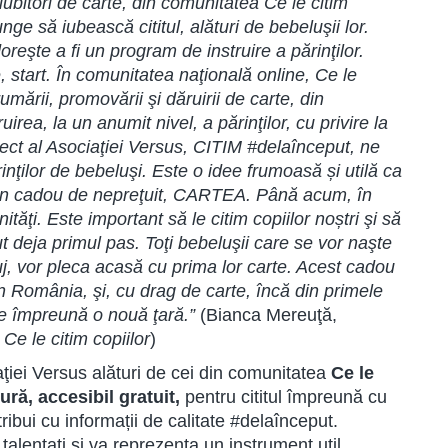
r iubitori de carte, din comunitatea Ce le citim
unge să iubească cititul, alături de bebeluşii lor.
eşte a fi un program de instruire a părinţilor.
 start. În comunitatea naţională online, Ce le
mării, promovării şi dăruirii de carte, din
rea, la un anumit nivel, a părinţilor, cu privire la
oiect al Asociaţiei Versus, CITIM #delaînceput, ne
rinţilor de bebeluşi. Este o idee frumoasă și utilă ca
 un cadou de nepreţuit, CARTEA. Până acum, în
ăţi. Este important să le citim copiilor noștri şi să
deja primul pas. Toţi bebeluşii care se vor naşte
luj, vor pleca acasă cu prima lor carte. Acest cadou
in România, şi, cu drag de carte, încă din primele
eşte împreună o nouă ţară.”
(Bianca Mereuţă,
i
Ce le citim copiilor
)
ţiei Versus alături de cei din comunitatea
Ce le
ură, accesibil gratuit,
pentru cititul împreună cu
ribui cu informații de calitate #delaînceput.
i talentați şi va reprezenta un instrument util