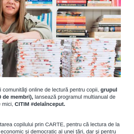
ri comunităţi online de lectură pentru copii,
grupul
00 de membri),
lansează programul multianual de
e mici,
CITIM #delaînceput.
area copilului prin CARTE, pentru că lectura de la
ui economic și democratic al unei țări, dar şi pentru