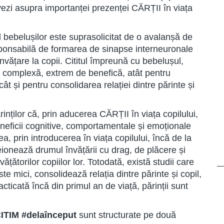
dovezi asupra importanței prezenței CĂRȚII în viața
l bebelușilor este suprasolicitat de o avalanșă de
sponsabilă de formarea de sinapse interneuronale
nvățare la copii. Cititul împreună cu bebelușul,
te complexă, extrem de benefică, atât pentru
cât și pentru consolidarea relației dintre părinte și
inților că, prin aducerea CĂRȚII în viața copilului,
eneficii cognitive, comportamentale și emoționale
 prin introducerea în viața copilului, încă de la
 creionează drumul învățării cu drag, de plăcere și
nvățătorilor copiilor lor. Totodată, există studii care
e mici, consolidează relația dintre părinte și copil,
racticată încă din primul an de viață, părinții sunt
ITIM #delaînceput
sunt structurate pe două