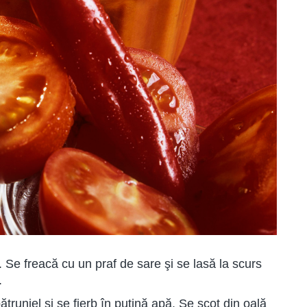
i. Se freacă cu un praf de sare şi se lasă la scurs
.
trunjel şi se fierb în puţină apă. Se scot din oală