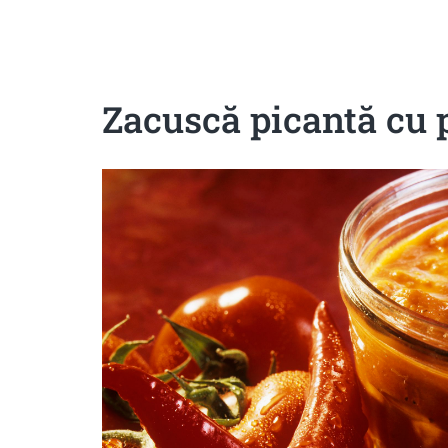
Sanatoase
Dietetice
Cu putine calorii
Crude/raw
Fara gluten
Zacuscă picantă cu 