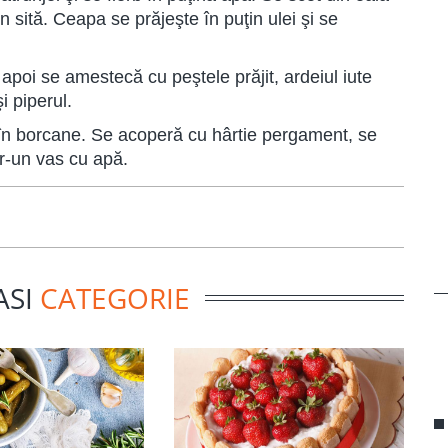
rin sită. Ceapa se prăjeşte în puţin ulei şi se
 apoi se amestecă cu peştele prăjit, ardeiul iute
i piperul.
 în borcane. Se acoperă cu hârtie pergament, se
tr-un vas cu apă.
ASI
CATEGORIE