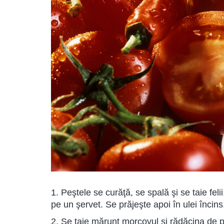
1. Peştele se curăţă, se spală şi se taie feli
pe un şervet. Se prăjeşte apoi în ulei încins
2. Se taie mărunt morcovul şi rădăcina de pă