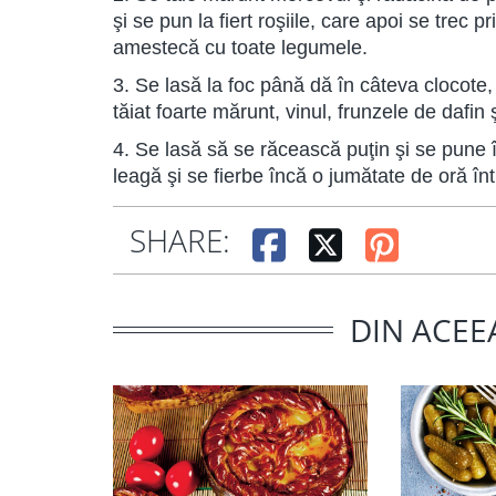
şi se pun la fiert roşiile, care apoi se trec p
amestecă cu toate legumele.
3. Se lasă la foc până dă în câteva clocote,
tăiat foarte mărunt, vinul, frunzele de dafin ş
4. Se lasă să se răcească puţin şi se pune
leagă şi se fierbe încă o jumătate de oră în
SHARE:
DIN ACEE