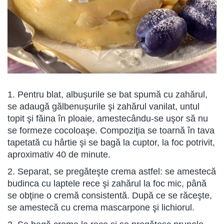
1. Pentru blat, albuşurile se bat spumă cu zahărul,
se adaugă gălbenuşurile şi zahărul vanilat, untul
topit şi făina în ploaie, amestecându-se uşor să nu
se formeze cocoloaşe. Compoziţia se toarnă în tava
tapetată cu hârtie şi se bagă la cuptor, la foc potrivit,
aproximativ 40 de minute.
2. Separat, se pregăteşte crema astfel: se amestecă
budinca cu laptele rece şi zahărul la foc mic, până
se obţine o cremă consistentă. După ce se răceşte,
se amestecă cu crema mascarpone şi lichiorul.