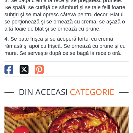
3. Se bagă crema la rece şi se pregătesc prunele.
Se spală, se curăţă de sâmburi şi se taie felii foarte
subţiri şi se mai opresc câteva pentru decor. Blatul
se porţionează şi se ornează cu crema, se aşază o
altă foaie de blat şi se ornează cu prune.
4. Se bate frişca şi se acoperă tortul cu crema
rămasă şi apoi cu frişcă. Se ornează cu prune şi cu
mure. Se serveşte după ce se bagă la rece o oră.
DIN ACEEASI
CATEGORIE