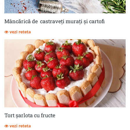
Mâncărică de castraveţi muraţi şi cartofi
vezi reteta
Tort șarlota cu fructe
vezi reteta