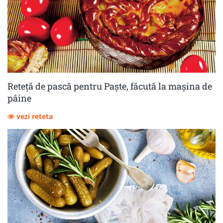
Reteță de pască pentru Paște, făcută la mașina de
pâine
vezi reteta