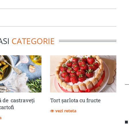
ASI
CATEGORIE
 de castraveţi
Tort șarlota cu fructe
cartofi
vezi reteta
a