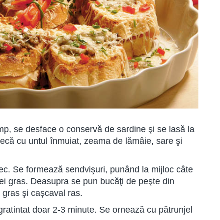
timp, se desface o conservă de sardine şi se lasă la
ecă cu untul înmuiat, zeama de lămâie, sare şi
tec. Se formează sendvişuri, punând la mijloc câte
 ardei gras. Deasupra se pun bucăţi de peşte din
 gras şi caşcaval ras.
 gratintat doar 2-3 minute. Se ornează cu pătrunjel