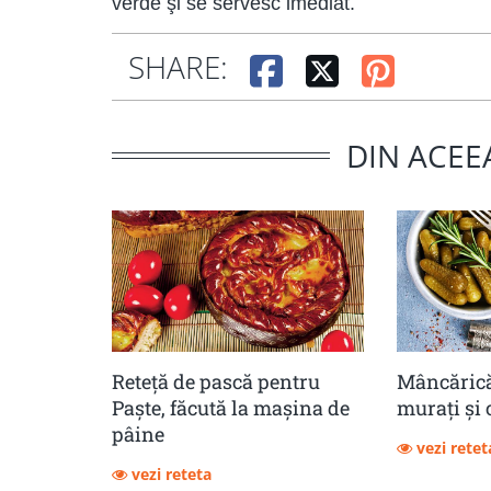
verde şi se servesc imediat.
SHARE:
DIN ACEE
Reteță de pască pentru
Mâncărică
Paște, făcută la mașina de
muraţi şi 
pâine
vezi retet
vezi reteta