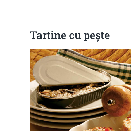
Sanatoase
Dietetice
Cu putine calorii
Crude/raw
Fara gluten
Tartine cu peşte