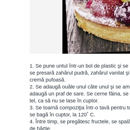
1. Se pune untul într-un bol de plastic şi s
se presară zahărul pudră, zahărul vanilat ş
cremă pufoasă.
2. Se adaugă ouăle unul câte unul şi se ame
adaugă un praf de sare. Se cerne făina, se 
tel, ca să nu se lase în cuptor.
3. Se toarnă compoziţia într-o tavă pentru to
se bagă în cuptor, la 120˚ C.
4. Între timp, se pregătesc fructele, se sp
de hârtie.