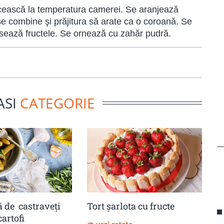
răcească la temperatura camerei. Se aranjează
 se combine şi prăjitura să arate ca o coroană. Se
asează fructele. Se ornează cu zahăr pudră.
ASI
CATEGORIE
 de castraveţi
Tort șarlota cu fructe
cartofi