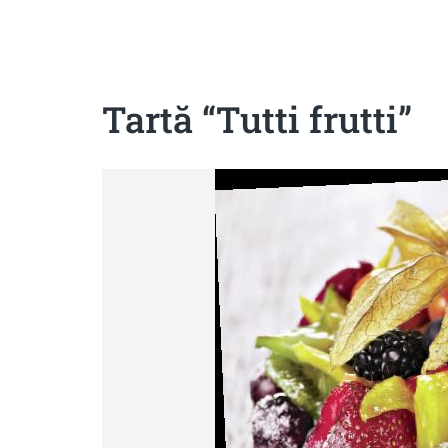
Sanatoase
Dietetice
Cu putine calorii
Crude/raw
Fara gluten
Tartă “Tutti frutti”