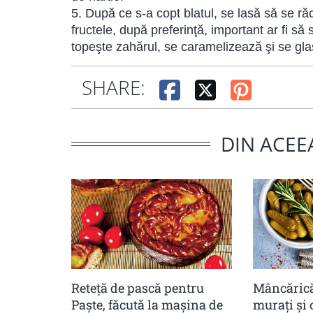
5. După ce s-a copt blatul, se lasă să se 
fructele, după preferinţă, important ar fi să
topeşte zahărul, se caramelizează şi se gl
SHARE:
DIN ACEE
Reteță de pască pentru
Mâncărică
Paște, făcută la mașina de
muraţi şi 