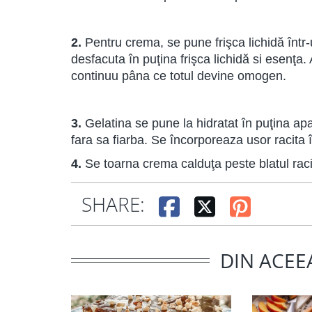
2.
Pentru crema, se pune frişca lichidă înt
desfacuta în puţina frişca lichidă si esenţ
continuu pâna ce totul devine omogen.
3.
Gelatina se pune la hidratat în puţina ap
fara sa fiarba. Se încorporeaza usor racita 
4.
Se toarna crema calduţa peste blatul racit 
SHARE:
DIN ACEE