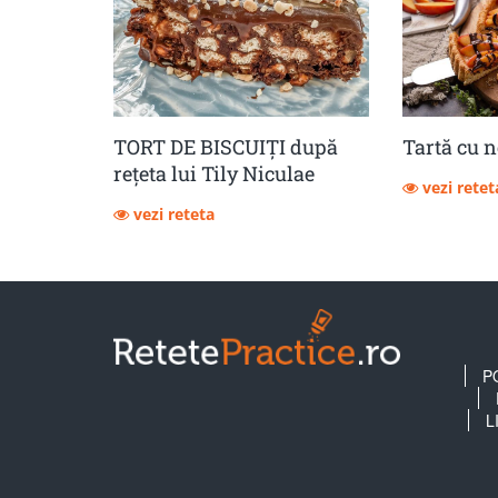
TORT DE BISCUIȚI după
Tartă cu n
rețeta lui Tily Niculae
vezi retet
vezi reteta
P
L