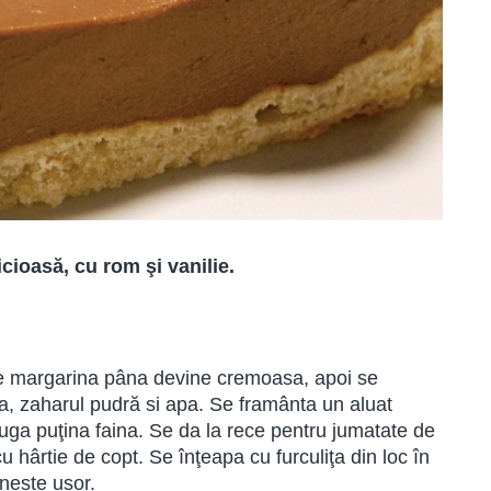
icioasă, cu rom şi vanilie.
şte margarina pâna devine cremoasa, apoi se
a, zaharul pudră si apa. Se framânta un aluat
auga puţina faina. Se da la rece pentru jumatate de
u hârtie de copt. Se înţeapa cu furculiţa din loc în
eneste usor.