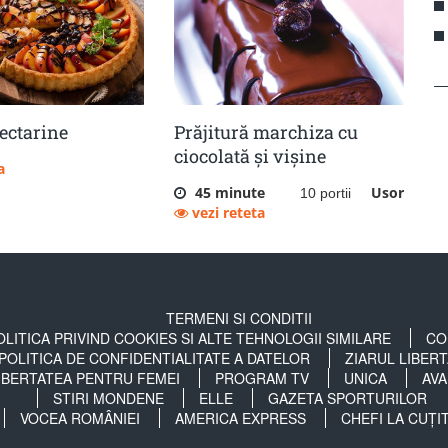
ectarine
Prăjitură marchiza cu
ciocolată și vișine
a
45 minute
Usor
10 portii
vezi reteta
TERMENI SI CONDITII
OLITICA PRIVIND COOKIES SI ALTE TEHNOLOGII SIMILARE
CO
POLITICA DE CONFIDENTIALITATE A DATELOR
ZIARUL LIBER
IBERTATEA PENTRU FEMEI
PROGRAM TV
UNICA
AVA
STIRI MONDENE
ELLE
GAZETA SPORTURILOR
VOCEA ROMÂNIEI
AMERICA EXPRESS
CHEFI LA CUȚI