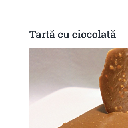
Sanatoase
Dietetice
Cu putine calorii
Crude/raw
Fara gluten
Tartă cu ciocolată