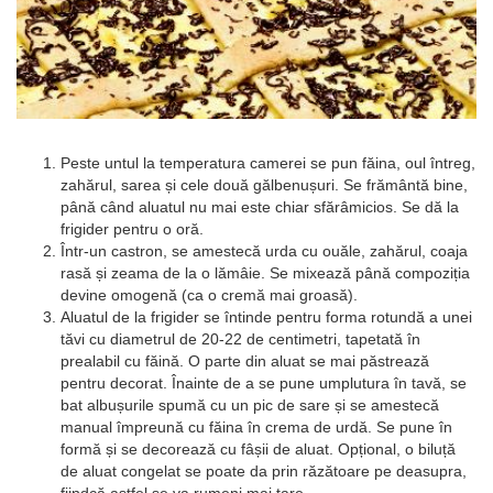
Peste untul la temperatura camerei se pun făina, oul întreg,
zahărul, sarea și cele două gălbenușuri. Se frământă bine,
până când aluatul nu mai este chiar sfărâmicios. Se dă la
frigider pentru o oră.
Într-un castron, se amestecă urda cu ouăle, zahărul, coaja
rasă și zeama de la o lămâie. Se mixează până compoziția
devine omogenă (ca o cremă mai groasă).
Aluatul de la frigider se întinde pentru forma rotundă a unei
tăvi cu diametrul de 20-22 de centimetri, tapetată în
prealabil cu făină. O parte din aluat se mai păstrează
pentru decorat. Înainte de a se pune umplutura în tavă, se
bat albușurile spumă cu un pic de sare și se amestecă
manual împreună cu făina în crema de urdă. Se pune în
formă și se decorează cu fâșii de aluat. Opțional, o biluță
de aluat congelat se poate da prin răzătoare pe deasupra,