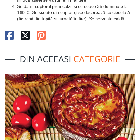
fiindcă astfel se va rumeni mai tare.
Se dă în cuptorul preîncălzit și se coace 35 de minute la
160°C. Se scoate din cuptor și se decorează cu ciocolată
(fie rasă, fie topită și turnată în fire). Se servește caldă.
DIN ACEEASI
CATEGORIE