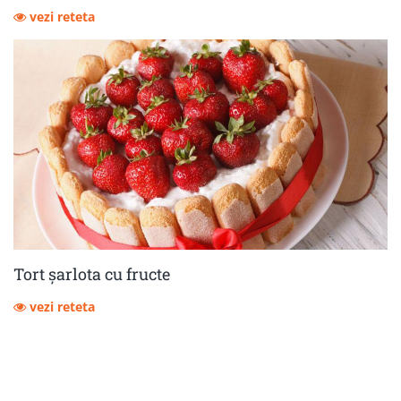
vezi reteta
Tort șarlota cu fructe
vezi reteta