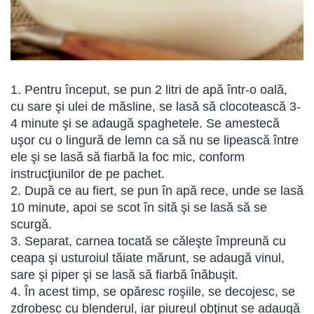
1. Pentru început, se pun 2 litri de apă într-o oală,
cu sare şi ulei de măsline, se lasă să clocotească 3-
4 minute şi se adaugă spaghetele. Se amestecă
uşor cu o lingură de lemn ca să nu se lipească între
ele şi se lasă să fiarbă la foc mic, conform
instrucţiunilor de pe pachet.
2. După ce au fiert, se pun în apă rece, unde se lasă
10 minute, apoi se scot în sită şi se lasă să se
scurgă.
3. Separat, carnea tocată se căleşte împreună cu
ceapa şi usturoiul tăiate mărunt, se adaugă vinul,
sare şi piper şi se lasă să fiarbă înăbuşit.
4. În acest timp, se opăresc roşiile, se decojesc, se
zdrobesc cu blenderul, iar piureul obţinut se adaugă