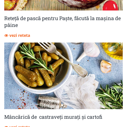
Reteță de pască pentru Paște, făcută la mașina de
pâine
vezi reteta
Mâncărică de castraveţi muraţi şi cartofi