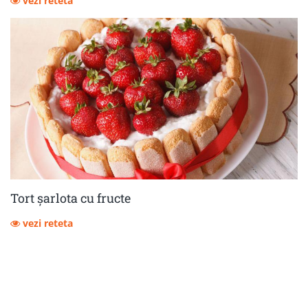
vezi reteta
Tort șarlota cu fructe
vezi reteta