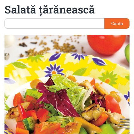
Salată ţărănească
Cauta