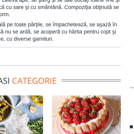
 câteva ape, se şterg şi se taie bucăţi foarte fine şi
că cu sare şi cu smântână. Compoziţia obţinută se
form.
ală pe toate părţile, se împachetează, se aşază în
să nu se ardă, se acoperă cu hârtia pentru copt şi
e, cu diverse garnituri.
ASI
CATEGORIE