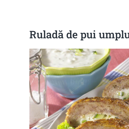
Sanatoase
Dietetice
Cu putine calorii
Crude/raw
Fara gluten
Ruladă de pui umplu