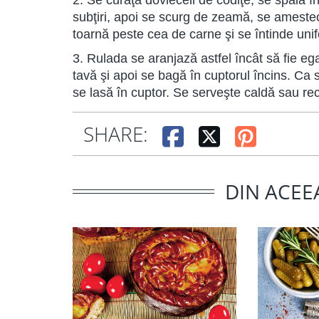
2. Se curăţă dovleceii de codiţe, se spală în
subţiri, apoi se scurg de zeamă, se ameste
toarnă peste cea de carne şi se întinde uni
3. Rulada se aranjază astfel încât să fie eg
tavă şi apoi se bagă în cuptorul încins. Ca 
se lasă în cuptor. Se serveşte caldă sau rec
SHARE:
DIN ACEE