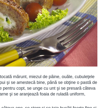
 tocată mărunt, miezul de pâine, ouăle, cubuleţele
ui şi se amestecă bine, până se obţine o pastă de
ie pentru copt, se unge cu unt şi se presară câteva
rne şi se aranjează foaia de ruladă uniform,