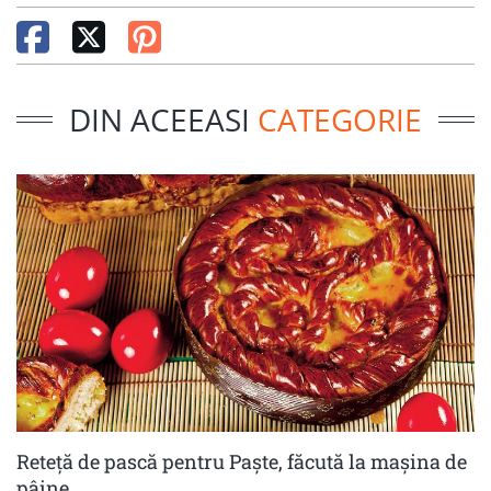
DIN ACEEASI
CATEGORIE
Reteță de pască pentru Paște, făcută la mașina de
pâine