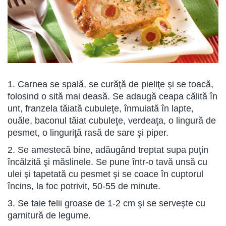
1. Carnea se spală, se curăţă de pieliţe şi se toacă,
folosind o sită mai deasă. Se adaugă ceapa călită în
unt, franzela tăiată cubuleţe, înmuiată în lapte,
ouăle, baconul tăiat cubuleţe, verdeaţa, o lingură de
pesmet, o linguriţă rasă de sare şi piper.
2. Se amestecă bine, adăugând treptat supa puţin
încălzită şi măslinele. Se pune într-o tavă unsă cu
ulei şi tapetată cu pesmet şi se coace în cuptorul
încins, la foc potrivit, 50-55 de minute.
3. Se taie felii groase de 1-2 cm şi se serveşte cu
garnitură de legume.