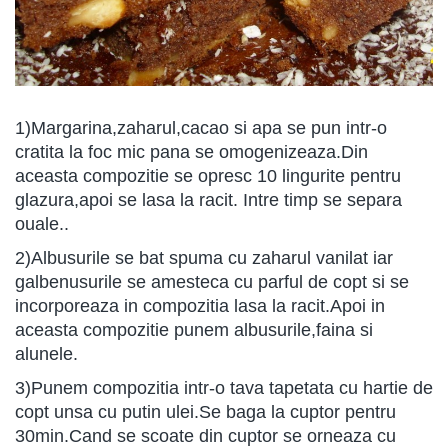
1)Margarina,zaharul,cacao si apa se pun intr-o
cratita la foc mic pana se omogenizeaza.Din
aceasta compozitie se opresc 10 lingurite pentru
glazura,apoi se lasa la racit. Intre timp se separa
ouale..
2)Albusurile se bat spuma cu zaharul vanilat iar
galbenusurile se amesteca cu parful de copt si se
incorporeaza in compozitia lasa la racit.Apoi in
aceasta compozitie punem albusurile,faina si
alunele.
3)Punem compozitia intr-o tava tapetata cu hartie de
copt unsa cu putin ulei.Se baga la cuptor pentru
30min.Cand se scoate din cuptor se orneaza cu