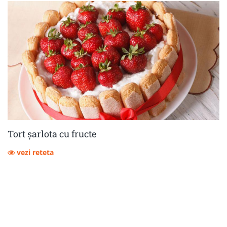
Tort șarlota cu fructe
vezi reteta