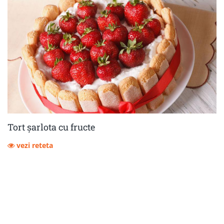
Tort șarlota cu fructe
vezi reteta