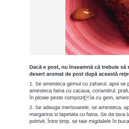
Dacă e post, nu înseamnă că trebuie să re
desert aromat de post după această reţe
1. Se amesteca gemul cu zaharul, apoi se pu
amesteca faina cu cacaua, coriandrul, prafu
în ploaie peste compoziţia cu gem, ames
2. Se adauga merisoarele, se amesteca, ap
margarina si tapetata cu faina. Se da tava l
potrivit. Între timp, se taie migdalele în buc