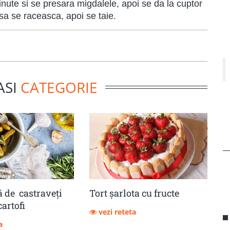
inute si se presara migdalele, apoi se da la cuptor
sa se raceasca, apoi se taie.
ASI
CATEGORIE
 de castraveţi
Tort șarlota cu fructe
cartofi
vezi reteta
a