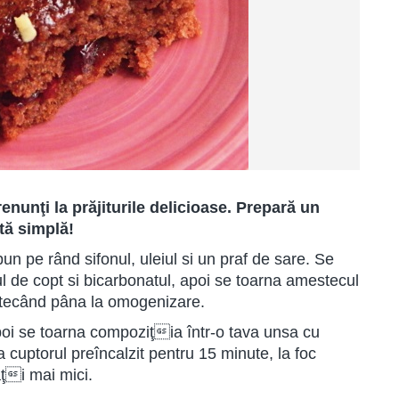
nunţi la prăjiturile delicioase. Prepară un
tă simplă!
n pe rând sifonul, uleiul si un praf de sare. Se
l de copt si bicarbonatul, apoi se toarna amestecul
tecând pâna la omogenizare.
oi se toarna compoziţia într-o tava unsa cu
a cuptorul preîncalzit pentru 15 minute, la foc
aţi mai mici.