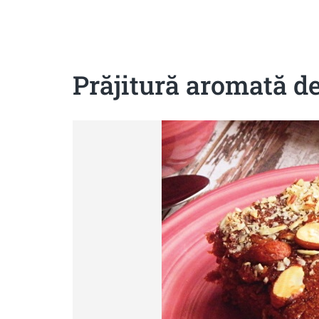
Sanatoase
Dietetice
Cu putine calorii
Crude/raw
Fara gluten
Prăjitură aromată de