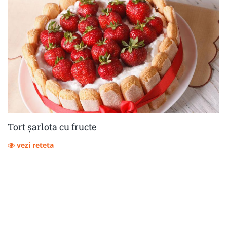
Tort șarlota cu fructe
vezi reteta