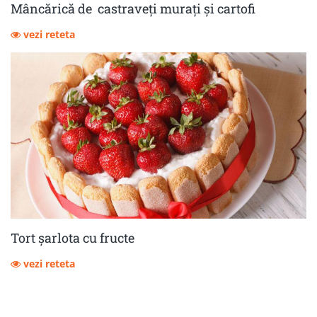
Mâncărică de castraveţi muraţi şi cartofi
vezi reteta
Tort șarlota cu fructe
vezi reteta