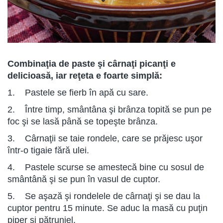
Combinaţia de paste şi cârnaţi picanţi e
delicioasă, iar reţeta e foarte simplă:
1. Pastele se fierb în apă cu sare.
2. Între timp, smântâna şi brânza topită se pun pe
foc şi se lasă până se topeşte brânza.
3. Cârnaţii se taie rondele, care se prăjesc uşor
într-o tigaie fără ulei.
4. Pastele scurse se amestecă bine cu sosul de
smântână şi se pun în vasul de cuptor.
5. Se aşază şi rondelele de cârnaţi şi se dau la
cuptor pentru 15 minute. Se aduc la masă cu puţin
piper şi pătrunjel.