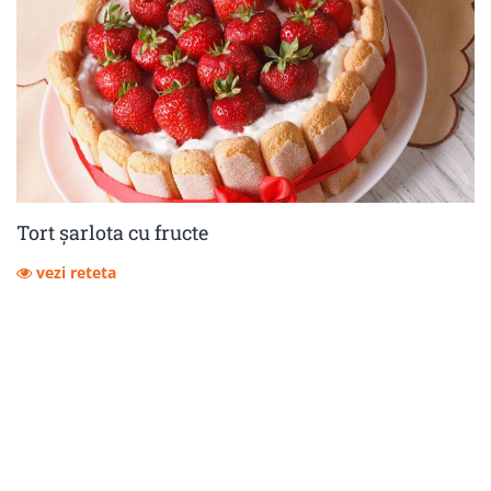
Tort șarlota cu fructe
vezi reteta