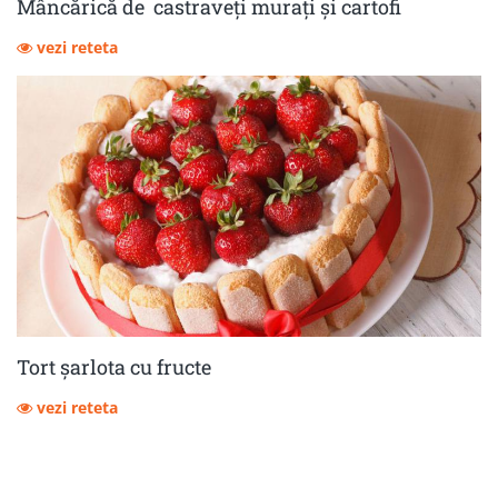
Mâncărică de castraveţi muraţi şi cartofi
vezi reteta
Tort șarlota cu fructe
vezi reteta