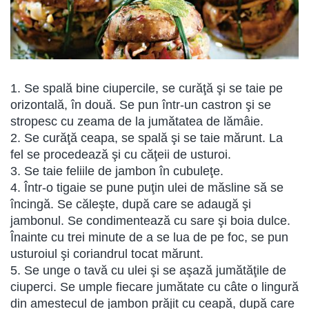
1. Se spală bine ciupercile, se curăţă şi se taie pe
orizontală, în două. Se pun într-un castron şi se
stropesc cu zeama de la jumătatea de lămâie.
2. Se curăţă ceapa, se spală şi se taie mărunt. La
fel se procedează şi cu căţeii de usturoi.
3. Se taie feliile de jambon în cubuleţe.
4. Într-o tigaie se pune puţin ulei de măsline să se
încingă. Se căleşte, după care se adaugă şi
jambonul. Se condimentează cu sare şi boia dulce.
Înainte cu trei minute de a se lua de pe foc, se pun
usturoiul şi coriandrul tocat mărunt.
5. Se unge o tavă cu ulei şi se aşază jumătăţile de
ciuperci. Se umple fiecare jumătate cu câte o lingură
din amestecul de jambon prăjit cu ceapă, după care