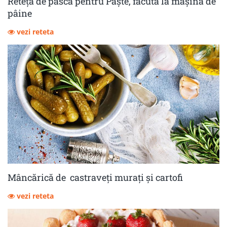
Reteță de pască pentru Paște, făcută la mașina de
pâine
vezi reteta
Mâncărică de castraveţi muraţi şi cartofi
vezi reteta