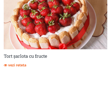
Tort șarlota cu fructe
vezi reteta