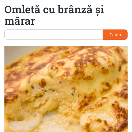
Omletă cu brânză şi
mărar
Cauta