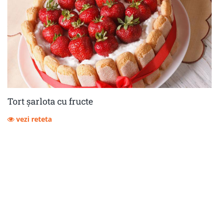
Tort șarlota cu fructe
vezi reteta