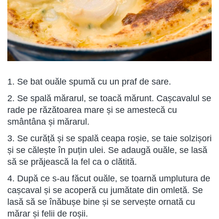
1. Se bat ouăle spumă cu un praf de sare.
2. Se spală mărarul, se toacă mărunt. Cașcavalul se
rade pe răzătoarea mare și se amestecă cu
smântâna și mărarul.
3. Se curăță și se spală ceapa roșie, se taie solzișori
și se călește în puțin ulei. Se adaugă ouăle, se lasă
să se prăjească la fel ca o clătită.
4. După ce s-au făcut ouăle, se toarnă umplutura de
cașcaval și se acoperă cu jumătate din omletă. Se
lasă să se înăbușe bine și se servește ornată cu
mărar și felii de roșii.