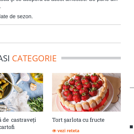
.
late de sezon.
ASI
CATEGORIE
 de castraveţi
Tort șarlota cu fructe
cartofi
vezi reteta