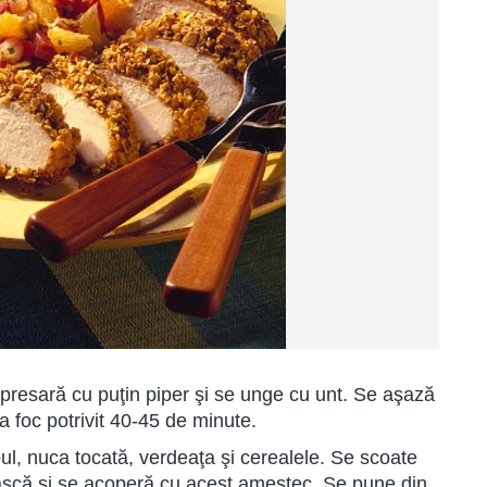
 presară cu puţin piper şi se unge cu unt. Se aşază
la foc potrivit 40-45 de minute.
l, nuca tocată, verdeaţa şi cerealele. Se scoate
cească şi se acoperă cu acest amestec. Se pune din