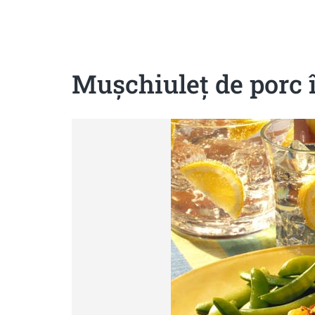
Sanatoase
Dietetice
Cu putine calorii
Crude/raw
Fara gluten
Muşchiuleţ de porc 