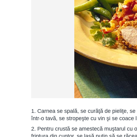
1. Carnea se spală, se curăţă de pieliţe, se
într-o tavă, se stropeşte cu vin şi se coace 
2. Pentru crustă se amestecă muştarul cu ou
friptura din cuptor, se lasă puţin să se ră