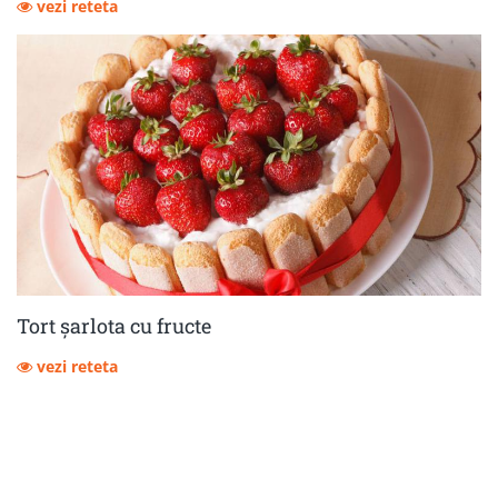
vezi reteta
Tort șarlota cu fructe
vezi reteta