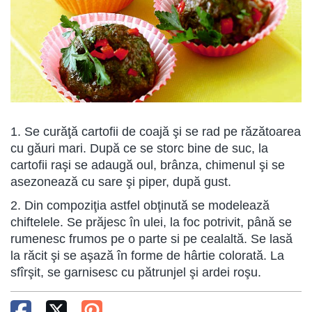
1. Se curăţă cartofii de coajă şi se rad pe răzătoarea
cu găuri mari. După ce se storc bine de suc, la
cartofii raşi se adaugă oul, brânza, chimenul şi se
asezonează cu sare şi piper, după gust.
2. Din compoziţia astfel obţinută se modelează
chiftelele. Se prăjesc în ulei, la foc potrivit, până se
rumenesc frumos pe o parte si pe cealaltă. Se lasă
la răcit şi se aşază în forme de hârtie colorată. La
sfîrşit, se garnisesc cu pătrunjel şi ardei roşu.