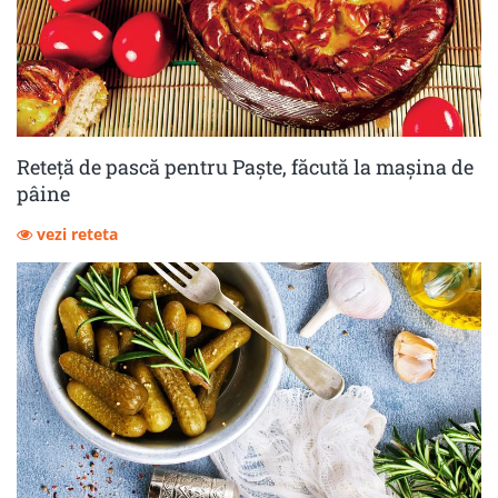
Reteță de pască pentru Paște, făcută la mașina de
pâine
vezi reteta