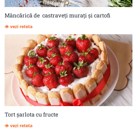
Mâncărică de castraveţi muraţi şi cartofi
vezi reteta
Tort șarlota cu fructe
vezi reteta