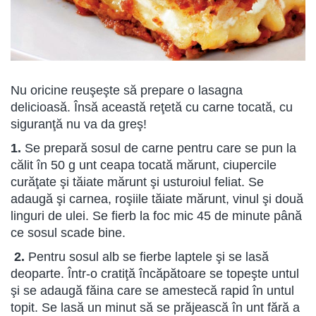
Nu oricine reuşeşte să prepare o lasagna
delicioasă. Însă această reţetă cu carne tocată, cu
siguranţă nu va da greş!
1.
Se prepară sosul de carne pentru care se pun la
călit în 50 g unt ceapa tocată mărunt, ciupercile
curăţate şi tăiate mărunt şi usturoiul feliat. Se
adaugă şi carnea, roşiile tăiate mărunt, vinul şi două
linguri de ulei. Se fierb la foc mic 45 de minute până
ce sosul scade bine.
2.
Pentru sosul alb se fierbe laptele şi se lasă
deoparte. Într-o cratiţă încăpătoare se topeşte untul
şi se adaugă făina care se amestecă rapid în untul
topit. Se lasă un minut să se prăjească în unt fără a