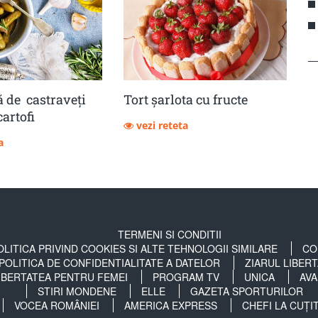
 de castraveţi
Tort șarlota cu fructe
cartofi
vezi reteta
a
TERMENI SI CONDITII
OLITICA PRIVIND COOKIES SI ALTE TEHNOLOGII SIMILARE
CO
POLITICA DE CONFIDENTIALITATE A DATELOR
ZIARUL LIBER
IBERTATEA PENTRU FEMEI
PROGRAM TV
UNICA
AVA
STIRI MONDENE
ELLE
GAZETA SPORTURILOR
VOCEA ROMÂNIEI
AMERICA EXPRESS
CHEFI LA CUȚI