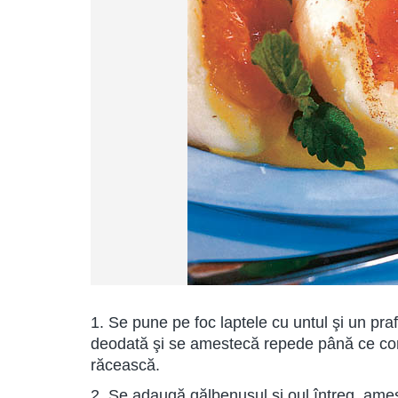
1. Se pune pe foc laptele cu untul şi un pra
deodată şi se amestecă repede până ce co
răcească.
2. Se adaugă gălbenuşul şi oul întreg, ame