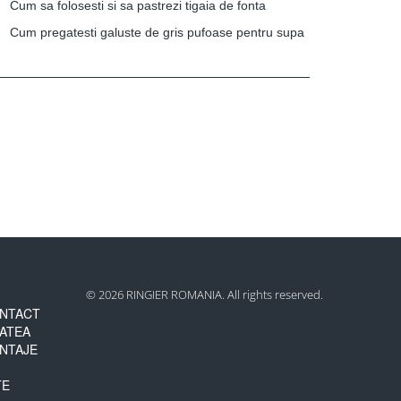
Cum sa folosesti si sa pastrezi tigaia de fonta
Cum pregatesti galuste de gris pufoase pentru supa
© 2026 RINGIER ROMANIA. All rights reserved.
NTACT
TATEA
NTAJE
TE