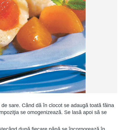
f de sare. Când dă în clocot se adaugă toată făina
mpoziţia se omogenizează. Se lasă apoi să se
stecând după fiecare până se încorporează în