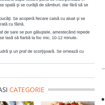
se spală şi se curăţă de sâmburi, dar fără să se
 bucăţi. Se acoperă fiecare caisă cu aluat şi se
rată cu făină.
 praf de sare se pun găluştele, amestecând repede
se lasă să fiarbă la foc mic, 10-12 minute.
pudră şi un praf de scorţişoară. Se ornează cu
ASI
CATEGORIE