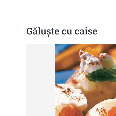
Sanatoase
Dietetice
Cu putine calorii
Crude/raw
Fara gluten
Găluşte cu caise