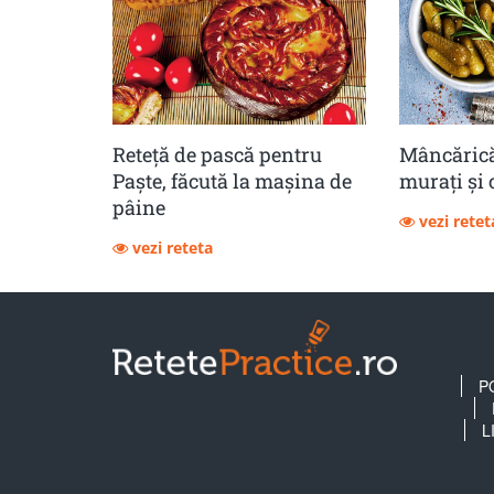
Reteță de pască pentru
Mâncărică
Paște, făcută la mașina de
muraţi şi 
pâine
vezi retet
vezi reteta
P
L