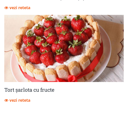
vezi reteta
Tort șarlota cu fructe
vezi reteta