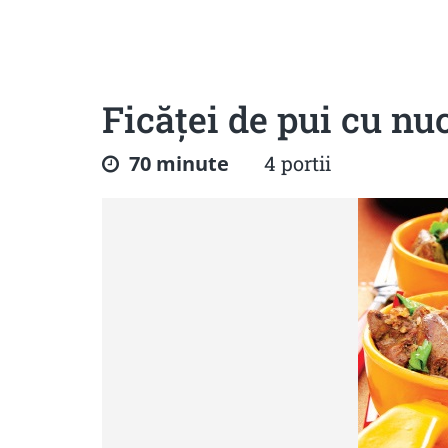
Sanatoase
Dietetice
Cu putine calorii
Crude/raw
Fara gluten
Ficăţei de pui cu nu
70 minute
4 portii