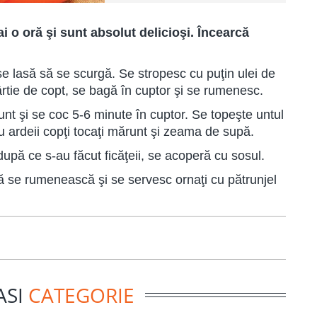
i o oră şi sunt absolut delicioşi. Încearcă
i se lasă să se scurgă. Se stropesc cu puţin ulei de
rtie de copt, se bagă în cuptor şi se rumenesc.
nt şi se coc 5-6 minute în cuptor. Se topeşte untul
u ardeii copţi tocaţi mărunt şi zeama de supă.
după ce s-au făcut ficăţeii, se acoperă cu sosul.
ă se rumenească şi se servesc ornaţi cu pătrunjel
ASI
CATEGORIE