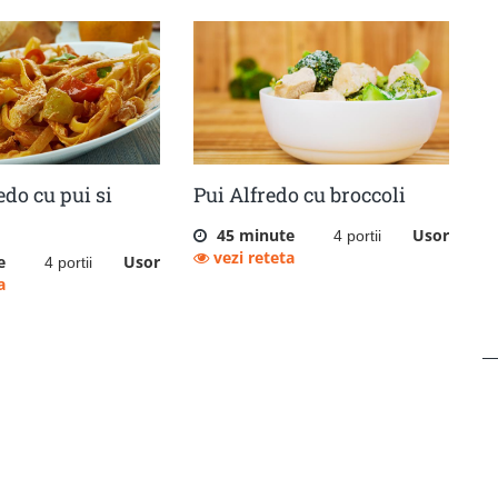
edo cu pui si
Pui Alfredo cu broccoli
45 minute
Usor
4 portii
vezi reteta
e
Usor
4 portii
a