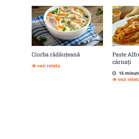
Ciorba rădăuțeană
Paste Alfr
cârnați
vezi reteta
15 minut
vezi retet