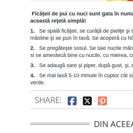
Ficăţeii de pui cu nuci sunt gata în numa
această reţetă simplă!
1.
Se spală ficăţeii, se curăţă de pieliţe ş
măsline şi se pun în tavă. Se acoperă cu hâ
2.
Se pregăteşte sosul. Se taie nucile măru
si se amestecă bine cu nucile, cu mierea, c
3.
Se adaugă sare şi piper, după gust, şi, 
4.
Se mai lasă 5-10 minute în cuptor cât s
verde.
SHARE:
DIN ACEE