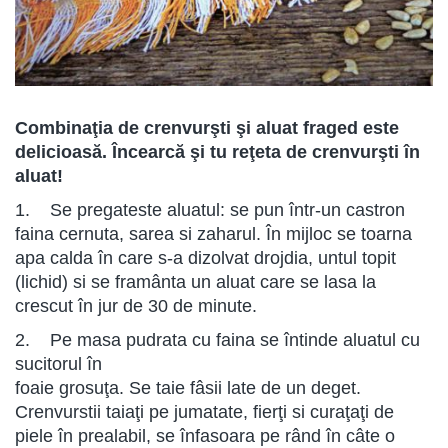
Combinaţia de crenvurşti şi aluat fraged este
delicioasă. Încearcă şi tu reţeta de crenvurşti în
aluat!
1. Se pregateste aluatul: se pun într-un castron
faina cernuta, sarea si zaharul. În mijloc se toarna
apa calda în care s-a dizolvat drojdia, untul topit
(lichid) si se framânta un aluat care se lasa la
crescut în jur de 30 de minute.
2. Pe masa pudrata cu faina se întinde aluatul cu
sucitorul în
foaie grosuţa. Se taie fâsii late de un deget.
Crenvurstii taiaţi pe jumatate, fierţi si curaţaţi de
piele în prealabil, se înfasoara pe rând în câte o