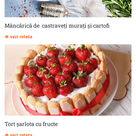
Mâncărică de castraveţi muraţi şi cartofi
vezi reteta
Tort șarlota cu fructe
vezi reteta