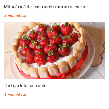
Mâncărică de castraveţi muraţi şi cartofi
vezi reteta
Tort șarlota cu fructe
vezi reteta