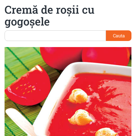
Cremă de roşii cu
gogoşele
Cauta